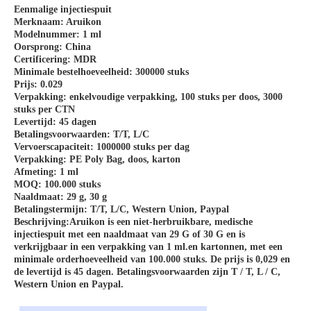
Eenmalige injectiespuit
Merknaam: Aruikon
Modelnummer: 1 ml
Oorsprong: China
Certificering: MDR
Minimale bestelhoeveelheid: 300000 stuks
Prijs: 0.029
Verpakking: enkelvoudige verpakking, 100 stuks per doos, 3000
stuks per CTN
Levertijd: 45 dagen
Betalingsvoorwaarden: T/T, L/C
Vervoerscapaciteit: 1000000 stuks per dag
Verpakking: PE Poly Bag, doos, karton
Afmeting: 1 ml
MOQ: 100.000 stuks
Naaldmaat: 29 g, 30 g
Betalingstermijn: T/T, L/C, Western Union, Paypal
Beschrijving:
Aruikon is een niet-herbruikbare, medische
injectiespuit met een naaldmaat van 29 G of 30 G en is
verkrijgbaar in een verpakking van 1 ml.en kartonnen, met een
minimale orderhoeveelheid van 100.000 stuks. De prijs is 0,029 en
de levertijd is 45 dagen. Betalingsvoorwaarden zijn T / T, L / C,
Western Union en Paypal.