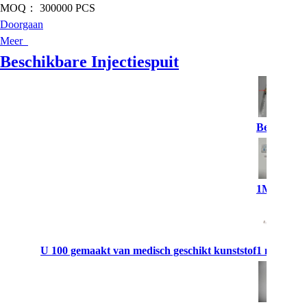
MOQ：
300000 PCS
Doorgaan
Meer
Beschikbare Injectiespuit
ermisstap
Beschikbar
1ML besch
 spuiten U 100 gemaakt van medisch geschikt kunststof
1 ml niet-