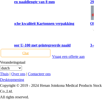
 gas met een naaldlengte van 8 mm
29 Gauge 1
1 ml Medische kwaliteit Kartonnen verpakking
OEM Eenmal
 insuline voor U-100 met geïntegreerde naald
3-delige in
Chat
Vraag een offerte aan
Veranderingstaal
Thuis
|
Over ons
|
Contacteer ons
Desktopmening
Copyright © 2019 - 2024 Henan Joinkona Medical Products Stock
Co.,Ltd.
All rights reserved.