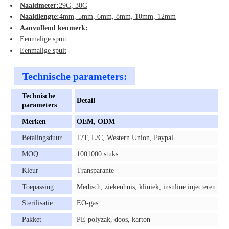
Naaldmeter:
29G, 30G
Naaldlengte:
4mm, 5mm, 6mm, 8mm, 10mm, 12mm
Aanvullend kenmerk:
Eenmalige spuit
Eenmalige spuit
Technische parameters:
Technische
Detail
parameters
Merken
OEM, ODM
Betalingsduur
T/T, L/C, Western Union, Paypal
MOQ
1001000 stuks
Kleur
Transparante
Toepassing
Medisch, ziekenhuis, kliniek, insuline injecteren
Sterilisatie
EO-gas
Pakket
PE-polyzak, doos, karton