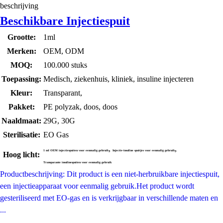
beschrijving
Beschikbare Injectiespuit
Grootte:
1ml
Merken:
OEM, ODM
MOQ:
100.000 stuks
Toepassing:
Medisch, ziekenhuis, kliniek, insuline injecteren
Kleur:
Transparant,
Pakket:
PE polyzak, doos, doos
Naaldmaat:
29G, 30G
Sterilisatie:
EO Gas
,
,
1 ml OEM injectiespuiten voor eenmalig gebruik
Injectie-insuline spuitjes voor eenmalig gebruik
Hoog licht:
Transparante insulinespuiten voor eenmalig gebruik
Productbeschrijving: Dit product is een niet-herbruikbare injectiespuit,
een injectieapparaat voor eenmalig gebruik.Het product wordt
gesteriliseerd met EO-gas en is verkrijgbaar in verschillende maten en
...