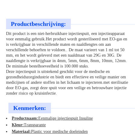
Productbeschrijving:
Dit product is een niet-herbruikbare injectiespuit, een injectieapparaat
voor eenmalig gebruik.Het product wordt gesteriliseerd met EO-gas en
is verkrijgbaar in verschillende maten en naaldlengtes om aan
verschillende behoeften te voldoen.. De maat varieert van 1 ml tot 50
mm, en het wordt geleverd met een naaldmaat van 29G en 30G. De
naaldlengte is verkrijgbaar in 4mm, 5mm, 6mm, 8mm, 10mm, 12mm.
De minimale bestelhoeveelheid is 100.000 stuks.
Deze injectiespuit is uitstekend geschikt voor de medische en
gezondheidszorgindustrie en biedt een effectieve en veilige manier om
medicijnen of andere stoffen in het lichaam te injecteren.met sterilisatie
door EO-gas, zorgt deze spuit voor een veilige en betrouwbare injectie
zonder risico op kruisinfectie.
Kenmerken:
Productnaam:
Eenmalige injectiespuit Insuline
Kleur:
Transparante
Materiaal:
Plastic voor medische doeleinden