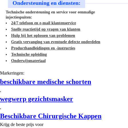
Ondersteuning en diensten:
Technische ondersteuning en service voor eenmalige
injectiespuiten:
24/7 telefoon en e-mail klantenservice
Snelle reactietijd op vragen van klanten
Hulp bij het oplossen van problemen
Gratis vervanging van eventuele defecte onderdelen
Producthandleidingen en -instructies
Technische opleiding
Onderwijsmateriaal
Markeringen:
beschikbare medische schorten
,
wegwerp gezichtsmasker
,
Beschikbare Chirurgische Kappen
Krijg de beste prijs voor