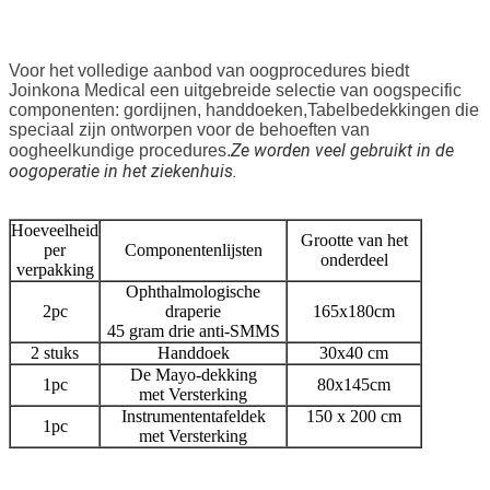
Voor het volledige aanbod van oogprocedures biedt
Joinkona Medical een uitgebreide selectie van oogspecific
componenten: gordijnen, handdoeken,Tabelbedekkingen die
speciaal zijn ontworpen voor de behoeften van
Ze worden veel gebruikt in de
oogheelkundige procedures.
oogoperatie in het ziekenhuis.
Hoeveelheid
Grootte van het
per
Componentenlijsten
onderdeel
verpakking
Ophthalmologische
2pc
draperie
165x180cm
45 gram drie anti-SMMS
2 stuks
Handdoek
30x40 cm
De Mayo-dekking
1pc
80x145cm
met Versterking
Instrumententafeldek
150 x 200 cm
1pc
met Versterking