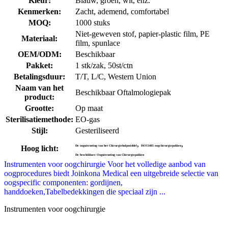
Kleur:
Blauw, groen, wit, enz.
Kenmerken:
Zacht, ademend, comfortabel
MOQ:
1000 stuks
Niet-geweven stof, papier-plastic film, PE
Materiaal:
film, spunlace
OEM/ODM:
Beschikbaar
Pakket:
1 stk/zak, 50st/ctn
Betalingsduur:
T/T, L/C, Western Union
Naam van het
Beschikbaar Oftalmologiepak
product:
Grootte:
Op maat
Sterilisatiemethode:
EO-gas
Stijl:
Gesteriliseerd
,
,
Hoog licht:
De ooguitrusting van het Chirurgiehulpmiddel
ISO13485 oogchirurgiepakken
De beschikbare Ooguitrusting van Chirurgiepakken
Instrumenten voor oogchirurgie Voor het volledige aanbod van
oogprocedures biedt Joinkona Medical een uitgebreide selectie van
oogspecific componenten: gordijnen,
handdoeken,Tabelbedekkingen die speciaal zijn ...
Instrumenten voor oogchirurgie