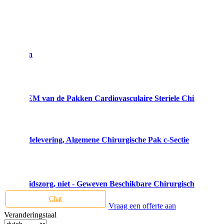
ken
he Pakken
laten OEM van de Pakken Cardiovasculaire Steriele Chirurgische
izersnedelevering, Algemene Chirurgische Pak c-Sectie
Gezondheidszorg, niet - Geweven Beschikbare Chirurgische Pakke
Chat
Vraag een offerte aan
Veranderingstaal