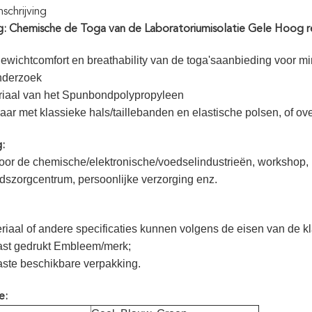
chrijving
ng: Chemische de Toga van de Laboratoriumisolatie Gele Hoog
gewichtcomfort en breathability van de toga'saanbieding voor m
onderzoek
riaal van het Spunbondpolypropyleen
ar met klassieke hals/taillebanden en elastische polsen, of over
:
oor de chemische/elektronische/voedselindustrieën, workshop,
szorgcentrum, persoonlijke verzorging enz.
riaal of andere specificaties kunnen volgens de eisen van de kla
st gedrukt Embleem/merk;
ste beschikbare verpakking.
e: