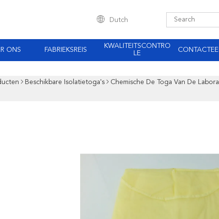
Dutch
KWALITEITSCONTRO
R ONS
FABRIEKSREIS
CONTACTEE
LE
ducten
Beschikbare Isolatietoga's
Chemische De Toga Van De Labora