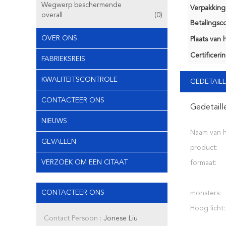
Wegwerp beschermende
Verpakking 
overall
(0)
Betalingsco
OVER ONS
Plaats van 
Certificerin
FABRIEKSREIS
KWALITEITSCONTROLE
GEDETAILL
CONTACTEER ONS
Gedetaill
NIEUWS
Naam van 
GEVALLEN
product:
VERZOEK OM EEN CITAAT
formaat:
CONTACTEER ONS
monsters:
Hoog licht:
Contact Persoon :
Jonese Liu