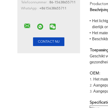
Telefoonnummer :
86-15638655711
Productoms
WhatsApp :
+8615638655711
Beschrijvi
Het licht
dierlijk 
Het mate
Beschikba
Toepassing
Geschikt v
gezondheid
OEM:
Het mate
1.
Aangepa
2.
Aangepa
3.
Specificati