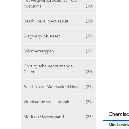
Het wegwerpproduct schrobt
Kostuums
(30)
Beschikbare Injectiespuit
(20)
Wegwerp-infusieset
(39)
IV-kathetertypen
(22)
Chirurgische Verwarmende
Deken
(30)
Beschikbare Materiaaldekking
(27)
Vloeibare inzamelingszak
(29)
Chemisc
Medisch Gaasverband
(26)
Min. bestela