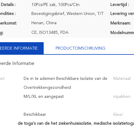
Details :
10Pcs/PE zak, 100Pcs/Ctn
Levertijd :
ndities :
Bevestigingsbrief, Western Union, T/T
Levering ve
Henan, China
herkomst:
Merknaam:
CE, ISO13485, FDA
g:
Modelnumm
EERDE INFORMATIE
PRODUCTOMSCHRIJVING
eerde Informatie
het
De in te ademen Beschikbare Isolatie van de
Materiaal:
Overtrekkengezondheid
M/L/XL en aangepast
inpakken:
Beschikbaar
kleur:
de toga's van de het ziekenhuisisolatie
,
medische isolatietoga