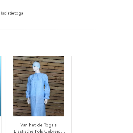
Isolatietoga
Aangepast van het de
Van het de Toga's
Elastische Pols Gebreide
Toga's Blauw Geel