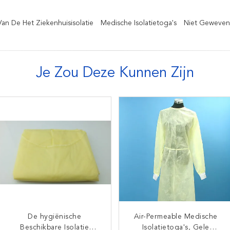
Van De Het Ziekenhuisisolatie
Medische Isolatietoga's
Niet Geweven 
Je Zou Deze Kunnen Zijn
De Toga's In te ademen
De hygiënische
Air-Permeable Medische
Zachte Gele de
Vloeibare Bestand Flexibel
Beschikbare Isolatie
Isolatietoga's, Gele
Antikruisinfectie