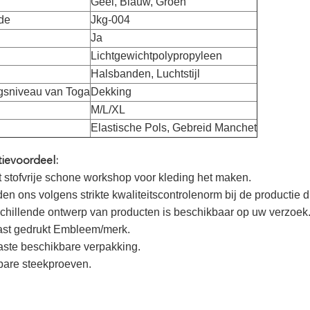
Geel, Blauw, Groen
de
Jkg-004
Ja
Lichtgewichtpolypropyleen
Halsbanden, Luchtstijl
ngsniveau van Toga
Dekking
M/L/XL
Elastische Pols, Gebreid Manchet
tievoordeel:
 stofvrije schone workshop voor kleding het maken.
den ons volgens strikte kwaliteitscontrolenorm bij de productie d
schillende ontwerp van producten is beschikbaar op uw verzoek
st gedrukt Embleem/merk.
ste beschikbare verpakking.
bare steekproeven.