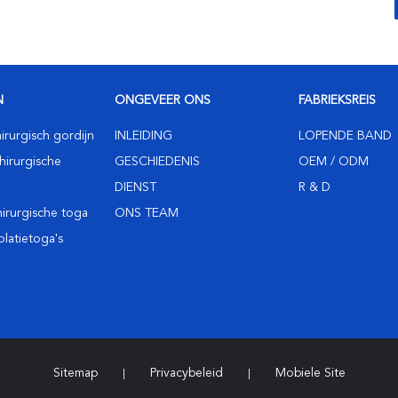
N
ONGEVEER ONS
FABRIEKSREIS
irurgisch gordijn
INLEIDING
LOPENDE BAND
hirurgische
GESCHIEDENIS
OEM / ODM
DIENST
R & D
hirurgische toga
ONS TEAM
olatietoga's
Sitemap
Privacybeleid
Mobiele Site
|
|