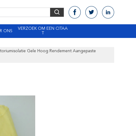
VERZOEK OM EEN CITAA
R ONS
T
toriumisolatie Gele Hoog Rendement Aangepaste