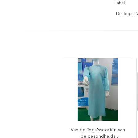
Label:
De Toga's 
Van de Toga'ssoorten van
Flexibele niet Geweven
het Polypropyleen
de gezondheids