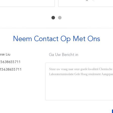
van de polypropyleen
kleedt Stofdichte de
Hygiënische Toepassing
Milieuvriendelijke
Banden Luchtstijl van de
Beschikbare Isolatie
van de Isolatietoga
Isolatietoga's
Plaatshals
Neem Contact Op Met Ons
se Liu
Ga Uw Bericht in
15638655711
15638655711