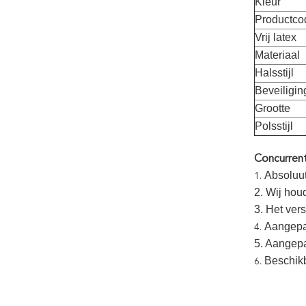
Kleur
Productco
Vrij latex
Materiaal
Halsstijl
Beveiligi
Grootte
Polsstijl
Concurren
Absoluut
1.
2. Wij hou
3. Het ver
Aangepa
4.
5. Aangepa
Beschik
6.