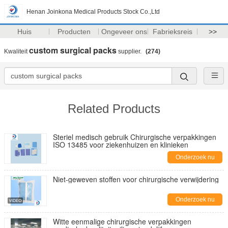
Henan Joinkona Medical Products Stock Co.,Ltd
Huis
Producten
Ongeveer ons
Fabrieksreis
>>
custom surgical packs
Kwaliteit
supplier.
(274)
Related Products
Steriel medisch gebruik Chirurgische verpakkingen
ISO 13485 voor ziekenhuizen en klinieken
Onderzoek nu
Niet-geweven stoffen voor chirurgische verwijdering
Onderzoek nu
Witte eenmalige chirurgische verpakkingen