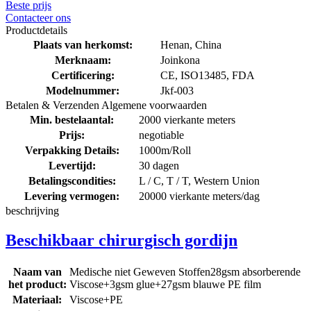
Beste prijs
Contacteer ons
Productdetails
Plaats van herkomst:
Henan, China
Merknaam:
Joinkona
Certificering:
CE, ISO13485, FDA
Modelnummer:
Jkf-003
Betalen & Verzenden Algemene voorwaarden
Min. bestelaantal:
2000 vierkante meters
Prijs:
negotiable
Verpakking Details:
1000m/Roll
Levertijd:
30 dagen
Betalingscondities:
L / C, T / T, Western Union
Levering vermogen:
20000 vierkante meters/dag
beschrijving
Beschikbaar chirurgisch gordijn
Naam van
Medische niet Geweven Stoffen28gsm absorberende
het product:
Viscose+3gsm glue+27gsm blauwe PE film
Materiaal:
Viscose+PE