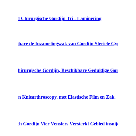
estrated Chirurgische Gordijn Tri - Laminering
che Vloeibare de Inzamelingszak van Gordijn Steriele Gyn
chikbare Chirurgische Gordijn, Beschikbare Geduldige Gordijnzak 
rurgie van Kniearthroscopy, met Elastische Film en Zak.
hirurgisch Gordijn Vier Vensters Versterkt Gebied insnijdt