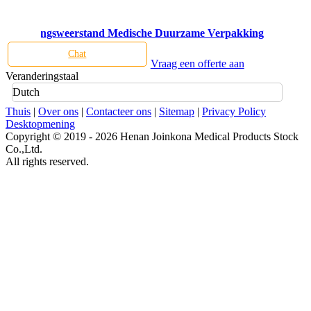
de schuringsweerstand Medische Duurzame Verpakking
Chat
Vraag een offerte aan
Veranderingstaal
Dutch
Thuis
|
Over ons
|
Contacteer ons
|
Sitemap
|
Privacy Policy
Desktopmening
Copyright © 2019 - 2026 Henan Joinkona Medical Products Stock
Co.,Ltd.
All rights reserved.