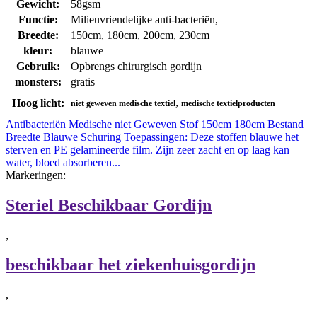
Gewicht:
58gsm
Functie:
Milieuvriendelijke anti-bacteriën,
Breedte:
150cm, 180cm, 200cm, 230cm
kleur:
blauwe
Gebruik:
Opbrengs chirurgisch gordijn
monsters:
gratis
,
Hoog licht:
niet geweven medische textiel
medische textielproducten
Antibacteriën Medische niet Geweven Stof 150cm 180cm Bestand
Breedte Blauwe Schuring Toepassingen: Deze stoffen blauwe het
sterven en PE gelamineerde film. Zijn zeer zacht en op laag kan
water, bloed absorberen...
Markeringen:
Steriel Beschikbaar Gordijn
,
beschikbaar het ziekenhuisgordijn
,