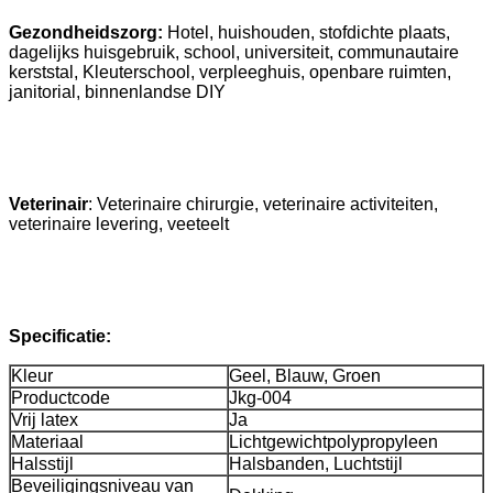
Gezondheidszorg:
Hotel, huishouden, stofdichte plaats,
dagelijks huisgebruik, school, universiteit, communautaire
kerststal, Kleuterschool, verpleeghuis, openbare ruimten,
janitorial, binnenlandse DIY
Veterinair
:
Veterinaire chirurgie, veterinaire activiteiten,
veterinaire levering, veeteelt
Specificatie:
Kleur
Geel, Blauw, Groen
Productcode
Jkg-004
Vrij latex
Ja
Materiaal
Lichtgewichtpolypropyleen
Halsstijl
Halsbanden, Luchtstijl
Beveiligingsniveau van