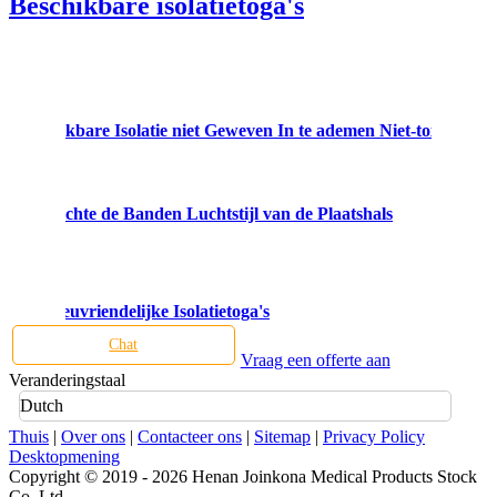
Beschikbare isolatietoga's
 Beschikbare Isolatie niet Geweven In te ademen Niet-toxische Fl
edt Stofdichte de Banden Luchtstijl van de Plaatshals
ele Milieuvriendelijke Isolatietoga's
Chat
Vraag een offerte aan
Veranderingstaal
Dutch
Thuis
|
Over ons
|
Contacteer ons
|
Sitemap
|
Privacy Policy
Desktopmening
Copyright © 2019 - 2026 Henan Joinkona Medical Products Stock
Co.,Ltd.