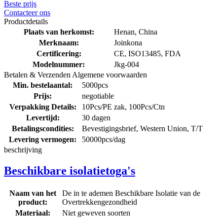
Beste prijs
Contacteer ons
Productdetails
Plaats van herkomst:
Henan, China
Merknaam:
Joinkona
Certificering:
CE, ISO13485, FDA
Modelnummer:
Jkg-004
Betalen & Verzenden Algemene voorwaarden
Min. bestelaantal:
5000pcs
Prijs:
negotiable
Verpakking Details:
10Pcs/PE zak, 100Pcs/Ctn
Levertijd:
30 dagen
Betalingscondities:
Bevestigingsbrief, Western Union, T/T
Levering vermogen:
50000pcs/dag
beschrijving
Beschikbare isolatietoga's
Naam van het
De in te ademen Beschikbare Isolatie van de
product:
Overtrekkengezondheid
Materiaal:
Niet geweven soorten